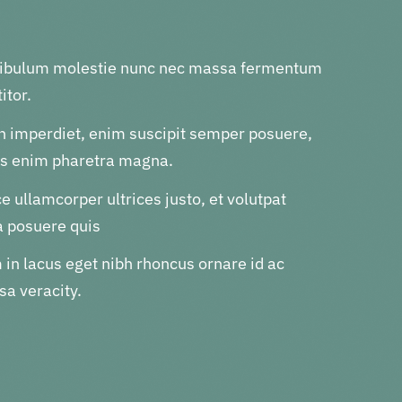
tibulum molestie nunc nec massa fermentum
itor.
n imperdiet, enim suscipit semper posuere,
us enim pharetra magna.
e ullamcorper ultrices justo, et volutpat
a posuere quis
in lacus eget nibh rhoncus ornare id ac
a veracity.