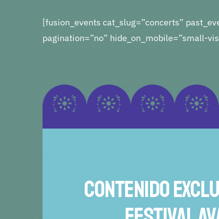
[fusion_events cat_slug=”concerts” past_
pagination=”no” hide_on_mobile=”small-visibi
Contenido Exclu
Festival A