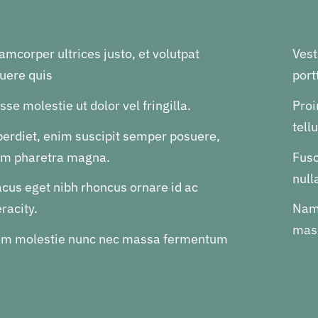
amcorper ultrices justo, et volutpat
Ves
uere quis
portt
se molestie ut dolor vel fringilla.
Proi
tell
perdiet, enim suscipit semper posuere,
nim pharetra magna.
Fusc
null
cus eget nibh rhoncus ornare id ac
racity.
Nam 
mass
um molestie nunc nec massa fermentum