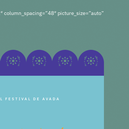
″ column_spacing=”48″ picture_size=”auto”
L FESTIVAL DE AVADA