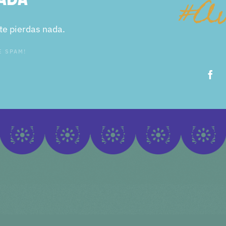
 te pierdas nada.
E SPAM!