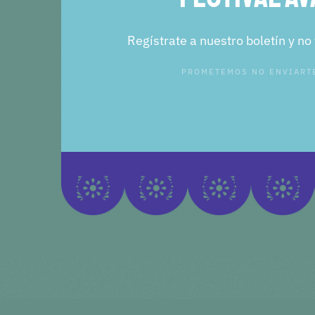
Regístrate a nuestro boletín y no
PROMETEMOS NO ENVIART