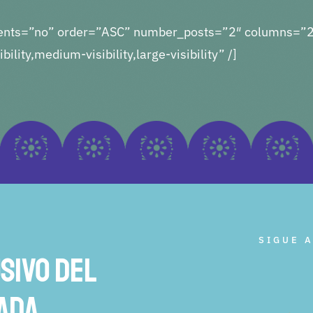
events=”no” order=”ASC” number_posts=”2″ columns=”2
lity,medium-visibility,large-visibility” /]
SIGUE A
sivo del
vada