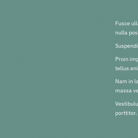
Fusce ull
nulla pos
Suspendis
Proin im
tellus e
Nam in la
massa ve
Vestibul
porttitor.